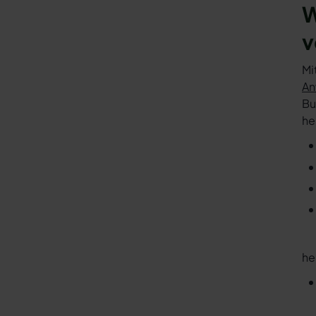
W
v
Mi
An
Bu
he
he