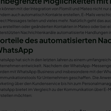
nbegrenzte Möglichkeiten mit 
e können mit der Integration von Flomill und Mateo nicht n
ndern auch automatisch Kontakte erstellen, E-Mails versc
rect Messages teilen und vieles mehr. Natürlich geht das auc
u erstellten oder geänderten Kontakten in Mateo oder bei 
terstützten Nachrichtenkanäle automatisierte Handlungen in 
orteile des automatisierten Na
hatsApp
atsApp hat sich in den letzten Jahren zu einem umfangreich
ternehmen entwickelt. Nachdem der WhatsApp-Messenger a
rden mit WhatsApp Business und insbesondere mit der Wha
mmunikationstools für Unternehmen geschaffen. Die Anwendu
rketing über den Kundenservice bis hin zum Personalmana
atsApp bietet im Vergleich zu der Kommunikation über E-Mail
rstellen möchten: