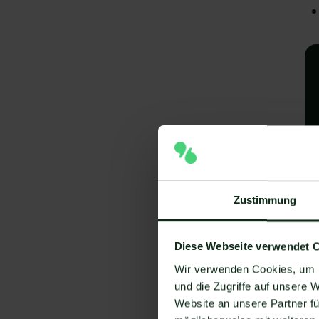
A
Zustimmung
e
Diese Webseite verwendet 
V
Wir verwenden Cookies, um I
Um
und die Zugriffe auf unsere 
Website an unsere Partner fü