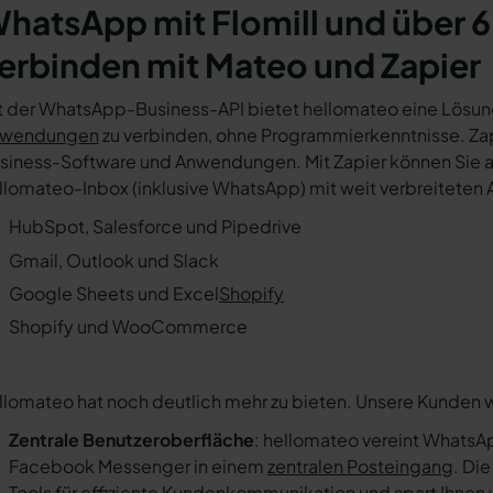
hatsApp mit Flomill und über 
erbinden mit Mateo und Zapier
t der WhatsApp-Business-API bietet hellomateo eine Lösun
wendungen
zu verbinden, ohne Programmierkenntnisse. Zapi
siness-Software und Anwendungen. Mit Zapier können Sie au
llomateo-Inbox (inklusive WhatsApp) mit weit verbreiteten 
HubSpot, Salesforce und Pipedrive
Gmail, Outlook und Slack
Google Sheets und Excel
Shopify
Shopify und WooCommerce
llomateo hat noch deutlich mehr zu bieten. Unsere Kunden 
Zentrale Benutzeroberfläche
: hellomateo vereint WhatsAp
Facebook Messenger in einem
zentralen Posteingang
. Di
Tools für effiziente Kundenkommunikation und spart Ihnen w