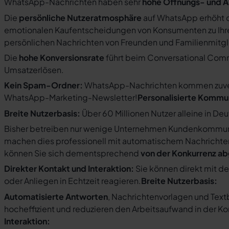
WhatsApp-Nachrichten haben sehr
hohe Öffnungs- und A
Die
persönliche Nutzeratmosphäre
auf WhatsApp erhöht d
emotionalen Kaufentscheidungen von Konsumenten zu Ihre
persönlichen Nachrichten von Freunden und Familienmit
Die
hohe Konversionsrate
führt beim Conversational Com
Umsatzerlösen.
Kein Spam-Ordner:
WhatsApp-Nachrichten kommen zuverlä
WhatsApp-Marketing-Newsletter!
Personalisierte Kommu
Breite Nutzerbasis:
Über 60 Millionen Nutzer alleine in De
Bisher betreiben nur wenige Unternehmen Kundenkommuni
machen dies professionell mit automatischem Nachricht
können Sie sich dementsprechend
von der Konkurrenz a
Direkter Kontakt und Interaktion:
Sie können direkt mit d
oder Anliegen in Echtzeit reagieren.
Breite Nutzerbasis:
Automatisierte Antworten
, Nachrichtenvorlagen und Tex
hocheffizient und reduzieren den Arbeitsaufwand in der K
Interaktion: