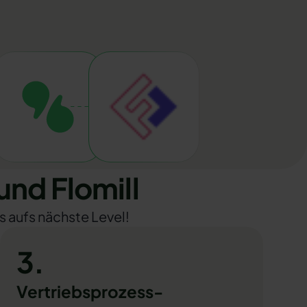
nd Flomill
s aufs nächste Level!
3.
Vertriebsprozess-