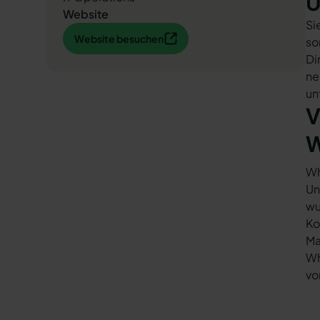
U
Website
Si
Website besuchen
Website besuchen
so
Di
ne
un
V
W
Wh
Un
wu
Ko
Ma
Wh
vo