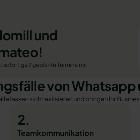
lomill und
omateo!
rt sofortige / geplante Termine mit
sfälle von Whatsapp u
e lassen sich realisieren und bringen Ihr Busines
2.
Teamkommunikation