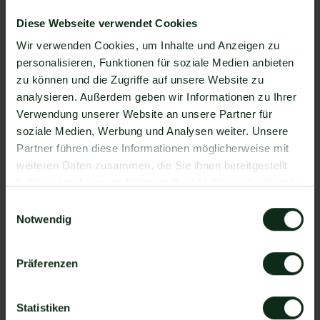
ermöglichen. Mit Mateo stehen Ihnen dank der
Diese Webseite verwendet Cookies
Zapier Integration über 6.000 Apps zur
Verfügung, die Sie mit WhatsApp verbinden
Wir verwenden Cookies, um Inhalte und Anzeigen zu
können. Darunter ist natürlich auch FireDrum Email
personalisieren, Funktionen für soziale Medien anbieten
Marketing !
zu können und die Zugriffe auf unsere Website zu
analysieren. Außerdem geben wir Informationen zu Ihrer
Da der Einrichtungsprozess der Integration je nach
Verwendung unserer Website an unsere Partner für
dem Anbieter der WhatsApp API Schnittstelle
soziale Medien, Werbung und Analysen weiter. Unsere
differenziert, gibt es keine allgemein gültige
Partner führen diese Informationen möglicherweise mit
Anleitung. Wir zeigen Ihnen im Folgenden, wie die
weiteren Daten zusammen, die Sie ihnen bereitgestellt
Einrichtung der Integration von FireDrum Email
haben oder die sie im Rahmen Ihrer Nutzung der Dienste
Marketing und WhatsApp mit Mateo funktioniert.
gesammelt haben.
So funktioniert die Integration von
Einwilligungsauswahl
Notwendig
FireDrum Email Marketing und
WhatsApp
Präferenzen
Schritt 1: Zapier Konto erstellen, FireDrum Email
Marketing Account und Mateo Konto hinzufügen
Statistiken
Schritt 2: Eine der Apps (FireDrum Email Marketing