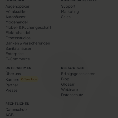
BRANCHEN
ANWENDUNGSFÄLLE
Augenoptiker
Support
Hörakustiker
Marketing
Autohäuser
Sales
Modehandel
Möbel- & Küchengeschäft
Elektrohandel
Fitnessstudios
Banken & Versicherungen
Sanitätshäuser
Enterprise
E-Commerce
UNTERNEHMEN
RESSOURCEN
Über uns
Erfolgs­geschichten
Blog
Karriere
Offene Jobs
Glossar
Partner
Webinare
Presse
Datenschutz
RECHTLICHES
Datenschutz
AGB