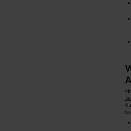
W
A
Mi
An
Bu
he