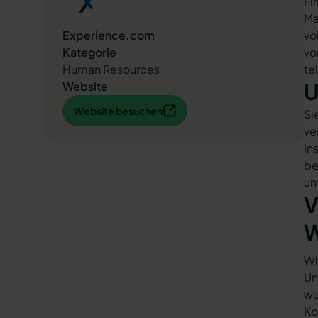
Fi
Ma
Experience.com
vo
Kategorie
vo
Human Resources
te
U
Website
Website besuchen
Website besuchen
Si
ve
In
be
un
V
W
Wh
Un
wu
Ko