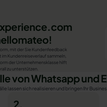
 Experience.com
hellomateo!
form, mit der Sie Kundenfeedback
im Kundenreiseverlauf sammeln,
form der Unternehmensklasse hilft
ll zu unterstützen.
le von Whatsapp und 
e lassen sich realisieren und bringen Ihr Busines
2.