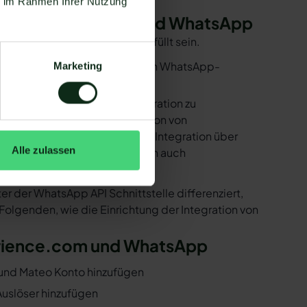
ie im Rahmen Ihrer Nutzung
on Experience.com und WhatsApp
 einige Voraussetzungen erfüllt sein.
utzen. Mit dem herkömmlichen WhatsApp-
Marketing
e bereitstellen, um die Integration zu
ind in der Lage, eine Integration von
tehen Ihnen dank der Zapier Integration über
Alle zulassen
 können. Darunter ist natürlich auch
er der WhatsApp API Schnittstelle differenziert,
 Folgenden, wie die Einrichtung der Integration von
perience.com und WhatsApp
t und Mateo Konto hinzufügen
Auslöser hinzufügen