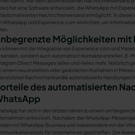
rmen damit, von dem automatisierten Nachrichtenversand 
teo hat eine Software entwickelt, die WhatsApp mit Exper
llautomatisierten Nachrichtenversand ermöglicht. In dieser A
n WhatsApp und Experience.com einrichten, um Informatione
ilen.
nbegrenzte Möglichkeiten mit 
e können mit der Integration von Experience.com und Mateo
rsenden, sondern auch automatisch Kontakte erstellen, E-
stagram Direct Messages teilen und vieles mehr. Natürlich ge
i einem neu erstellten oder geänderten Kontakten in Mateo
terstützten Nachrichtenkanäle automatisierte Handlungen 
orteile des automatisierten Na
hatsApp
atsApp hat sich in den letzten Jahren zu einem umfangreich
ternehmen entwickelt. Nachdem der WhatsApp-Messenger a
rden mit WhatsApp Business und insbesondere mit der Wha
mmunikationstools für Unternehmen geschaffen. Die Anwendu