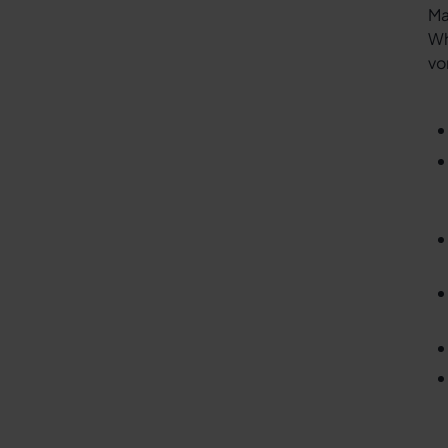
Ma
Wh
vo