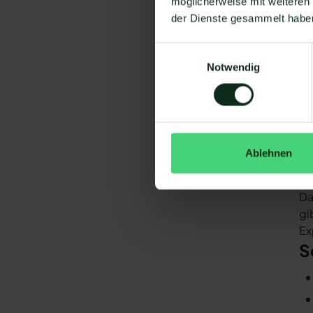
möglicherweise mit weiteren
der Dienste gesammelt habe
V
Um
Einwilligungsauswahl
Notwendig
Ablehnen
Da
gi
Ex
S