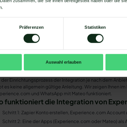
 Daten zusammen, die Sie ihnen bereitgestellt haben oder die s
n.
oraussetzungen für die Integration v
 Experience.com mit WhatsApp verbinden zu können, müssen
Sie müssen WhatsApp über die WhatsApp-Business-API n
Präferenzen
Statistiken
Business-Messenger ist die Integration nicht möglich.
Ihr WhatsApp Business API Anbieter muss die nötige Softwar
ermöglichen. Längst nicht alle Anbieter der WhatsApp API s
Experience.com und WhatsApp zu ermöglichen. Mit Mateo s
Auswahl erlauben
6.000 Apps zur Verfügung, die Sie mit WhatsApp verbinden
Experience.com !
 der Einrichtungsprozess der Integration je nach dem Anbiet
bt es keine allgemein gültige Anleitung. Wir zeigen Ihnen im
perience.com und WhatsApp mit Mateo funktioniert.
o funktioniert die Integration von Ex
Schritt 1: Zapier Konto erstellen, Experience.com Accoun
Schritt 2: Eine der Apps (Experience.com oder Mateo) als 