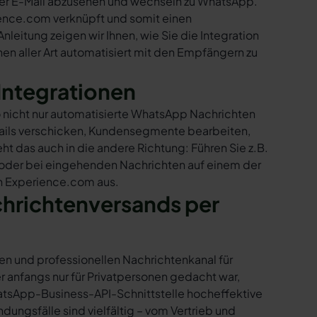
per E-Mail abzusehen und wechseln zu WhatsApp.
ience.com verknüpft und somit einen
nleitung zeigen wir Ihnen, wie Sie die Integration
n aller Art automatisiert mit den Empfängern zu
Integrationen
 nicht nur automatisierte WhatsApp Nachrichten
Mails verschicken, Kundensegmente bearbeiten,
ht das auch in die andere Richtung: Führen Sie z.B.
 oder bei eingehenden Nachrichten auf einem der
in Experience.com aus.
chrichtenversands per
en und professionellen Nachrichtenkanal für
nfangs nur für Privatpersonen gedacht war,
tsApp-Business-API-Schnittstelle hocheffektive
ngsfälle sind vielfältig – vom Vertrieb und