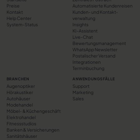
Preise
Automatisierte Kundenreisen
Kontakt
Kunden- und Kontakt­
Help Center
verwaltung
System-Status
Insights
KI-Assistent
Live-Chat
Bewertungs­management
WhatsApp Newsletter
Postalischer Versand
Integrationen
Terminbuchung
BRANCHEN
ANWENDUNGSFÄLLE
Augenoptiker
Support
Hörakustiker
Marketing
Autohäuser
Sales
Modehandel
Möbel- & Küchengeschäft
Elektrohandel
Fitnessstudios
Banken & Versicherungen
Sanitätshäuser