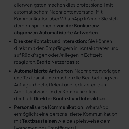
allerwenigsten machen dies professionell mit
automatischem Nachrichtenversand. Mit
Kommunikation über WhatsApp können Sie sich
dementsprechend
von der Konkurrenz
abgrenzen
.
Automatisierte Antworten
Direkter Kontakt und Interaktion:
Sie können
direkt mit den Empfängern in Kontakt treten und
auf Rückfragen oder Anliegen in Echtzeit
reagieren.
Breite Nutzerbasis:
Automatisierte Antworten
, Nachrichtenvorlagen
und Textbausteine machen die Bearbeitung von
Anfragen hocheffizient und reduzieren den
Arbeitsaufwand in der Kommunikation
deutlich.
Direkter Kontakt und Interaktion:
Personalisierte Kommunikation:
WhatsApp
ermöglicht eine personalisierte Kommunikation
mit
Textbausteinen
wie beispielsweise dem
[
Vornamen des Empfängers
].