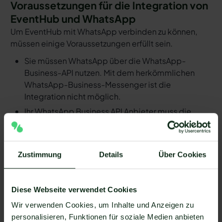
Voraussetzungen für die Integration von
EventHub und WhatsApp
Um EventHub mit WhatsApp verbinden zu können,
müssen einige Voraussetzungen erfüllt sein.
Sie müssen WhatsApp über die WhatsApp-
Business-API nutzen. Mit dem herkömmlichen
WhatsApp-Business-Messenger ist die
Integration nicht möglich.
Ihr WhatsApp Business API Anbieter muss die
nötige Software bereitstellen, um die Integration
zu ermöglichen. Längst nicht alle Anbieter der
WhatsApp API sind in der Lage, eine Integration
Zustimmung
Details
Über Cookies
von EventHub und WhatsApp zu ermöglichen. Mit
Mateo stehen Ihnen dank der Zapier Integration
über 6.000 Apps zur Verfügung, die Sie mit
Diese Webseite verwendet Cookies
WhatsApp verbinden können. Darunter ist
Wir verwenden Cookies, um Inhalte und Anzeigen zu
natürlich auch EventHub !
personalisieren, Funktionen für soziale Medien anbieten