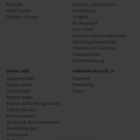
Kontakt
Kunden- und Kontakt­
Help Center
verwaltung
System-Status
Insights
KI-Assistent
Live-Chat
Bewertungs­management
WhatsApp Newsletter
Postalischer Versand
Integrationen
Terminbuchung
BRANCHEN
ANWENDUNGSFÄLLE
Augenoptiker
Support
Hörakustiker
Marketing
Autohäuser
Sales
Modehandel
Möbel- & Küchengeschäft
Elektrohandel
Fitnessstudios
Banken & Versicherungen
Sanitätshäuser
Enterprise