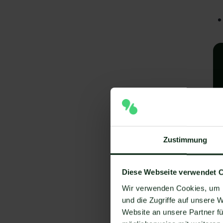
Zustimmung
A
e
Diese Webseite verwendet 
V
Wir verwenden Cookies, um I
und die Zugriffe auf unsere 
Um
Website an unsere Partner fü