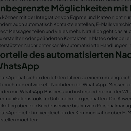
nbegrenzte Möglichkeiten mit 
e können mit der Integration von Eqpme und Mateo nicht nu
ndern auch automatisch Kontakte erstellen, E-Mails versc
rect Messages teilen und vieles mehr. Natürlich geht das auc
u erstellten oder geänderten Kontakten in Mateo oder bei 
terstützten Nachrichtenkanäle automatisierte Handlungen 
orteile des automatisierten Na
hatsApp
atsApp hat sich in den letzten Jahren zu einem umfangreich
ternehmen entwickelt. Nachdem der WhatsApp-Messenger a
rden mit WhatsApp Business und insbesondere mit der Wha
mmunikationstools für Unternehmen geschaffen. Die Anwendu
rketing über den Kundenservice bis hin zum Personalmana
atsApp bietet im Vergleich zu der Kommunikation über E-Mail
rstellen möchten: