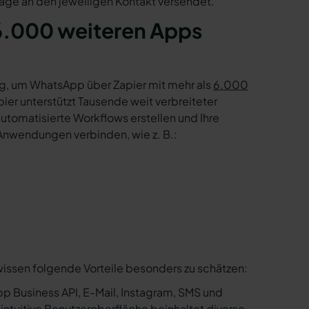
age an den jeweiligen Kontakt versendet.
6.000 weiteren Apps
g, um WhatsApp über Zapier mit mehr als
6.000
er unterstützt Tausende weit verbreiteter
tomatisierte Workflows erstellen und Ihre
Anwendungen verbinden, wie z. B.:
wissen folgende Vorteile besonders zu schätzen:
p Business API, E-Mail, Instagram, SMS und
e intuitive Benutzeroberfläche beinhaltet diverse