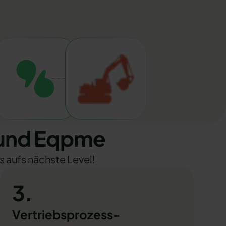
 und Eqpme
s aufs nächste Level!
3.
Vertriebsprozess-