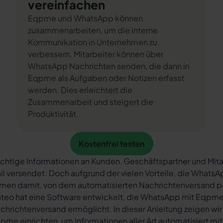
vereinfachen
Eqpme und WhatsApp können
zusammenarbeiten, um die interne
Kommunikation in Unternehmen zu
verbessern. Mitarbeiter können über
WhatsApp Nachrichten senden, die dann in
Eqpme als Aufgaben oder Notizen erfasst
werden. Dies erleichtert die
Zusammenarbeit und steigert die
Produktivität.
Kostenfrei testen
Kostenfrei testen
chtige Informationen an Kunden, Geschäftspartner und Mita
il versendet. Doch aufgrund der vielen Vorteile, die What
rmen damit, von dem automatisierten Nachrichtenversand 
teo hat eine Software entwickelt, die WhatsApp mit Eqpme 
chrichtenversand ermöglicht. In dieser Anleitung zeigen wir
pme einrichten, um Informationen aller Art automatisiert mi