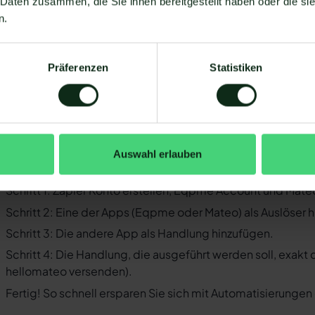
 Daten zusammen, die Sie ihnen bereitgestellt haben oder die s
Business-Messenger ist die Integration nicht möglich.
n.
Ihr WhatsApp Business API Anbieter muss die nötige Softwar
ermöglichen. Längst nicht alle Anbieter der WhatsApp API 
WhatsApp zu ermöglichen. Mit Mateo stehen Ihnen dank der
Präferenzen
Statistiken
Verfügung, die Sie mit WhatsApp verbinden können. Darunt
 der Einrichtungsprozess der Integration je nach dem Anbiet
bt es keine allgemein gültige Anleitung. Wir zeigen Ihnen im
pme und WhatsApp mit Mateo funktioniert.
Auswahl erlauben
o funktioniert die Integration von Eq
Schritt 1: Zapier Konto erstellen, Eqpme Account und Mat
Schritt 2: Eine der Apps (Eqpme oder Mateo) als Auslöser 
Schritt 3: Die andere App als Handlung hinzufügen.
Schritt 4: Die Handlung, die ausgeführt werden soll, exakt
hellomateo versenden).
Fertig! So schnell ersparen Sie sich mit Automatisierunge