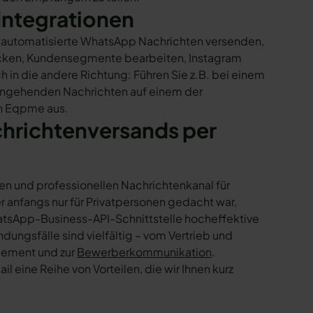
Integrationen
r automatisierte WhatsApp Nachrichten versenden,
hicken, Kundensegmente bearbeiten, Instagram
h in die andere Richtung: Führen Sie z.B. bei einem
eingehenden Nachrichten auf einem der
in Eqpme aus.
chrichtenversands per
en und professionellen Nachrichtenkanal für
nfangs nur für Privatpersonen gedacht war,
tsApp-Business-API-Schnittstelle hocheffektive
ngsfälle sind vielfältig – vom Vertrieb und
gement und zur
Bewerberkommunikation
.
 eine Reihe von Vorteilen, die wir Ihnen kurz