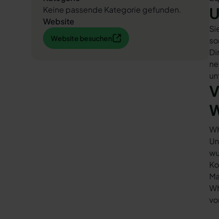
U
Keine passende Kategorie gefunden.
Website
Si
Website besuchen
Website besuchen
so
Di
ne
un
V
W
Wh
Un
wu
Ko
Ma
Wh
vo