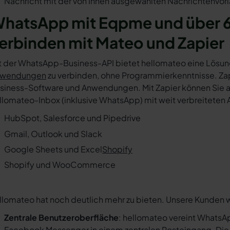
Nachricht mit der von Ihnen ausgewählten Nachrichtenvorl
hatsApp mit Eqpme und über 
erbinden mit Mateo und Zapier
t der WhatsApp-Business-API bietet hellomateo eine Lösun
wendungen
zu verbinden, ohne Programmierkenntnisse. Zapi
siness-Software und Anwendungen. Mit Zapier können Sie au
llomateo-Inbox (inklusive WhatsApp) mit weit verbreiteten 
HubSpot, Salesforce und Pipedrive
Gmail, Outlook und Slack
Google Sheets und Excel
Shopify
Shopify und WooCommerce
llomateo hat noch deutlich mehr zu bieten. Unsere Kunden 
Zentrale Benutzeroberfläche
: hellomateo vereint WhatsAp
Facebook Messenger in einem
zentralen Posteingang
. Di