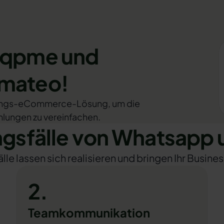
 Eqpme und
omateo!
tungs-eCommerce-Lösung, um die
lungen zu vereinfachen.
sfälle von Whatsapp
e lassen sich realisieren und bringen Ihr Busines
2.
Teamkommunikation