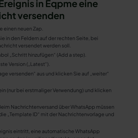
 Ereignis in Eqpme eine
icht versenden
ie einen neuen Zap.
ie in den Feldern auf der rechten Seite, bei
hricht versendet werden soll.
ol „Schritt hinzufügen“ (Add a step).
te Version („Latest“).
ge versenden“ aus und klicken Sie auf „weiter“
ein (nur bei erstmaliger Verwendung) und klicken
us. Beim Nachrichtenversand über WhatsApp müssen
die „Template ID“ mit der Nachrichtenvorlage und
ignis eintritt, eine automatische WhatsApp