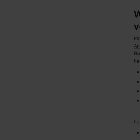
W
v
Mi
An
Bu
he
he