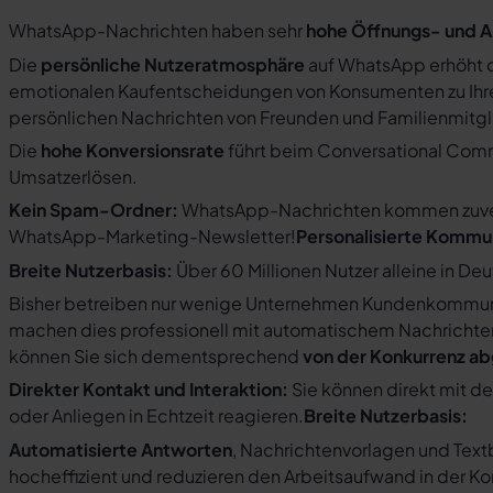
WhatsApp-Nachrichten haben sehr
hohe Öffnungs- und A
Die
persönliche Nutzeratmosphäre
auf WhatsApp erhöht d
emotionalen Kaufentscheidungen von Konsumenten zu Ihre
persönlichen Nachrichten von Freunden und Familienmit
Die
hohe Konversionsrate
führt beim Conversational Com
Umsatzerlösen.
Kein Spam-Ordner:
WhatsApp-Nachrichten kommen zuverlä
WhatsApp-Marketing-Newsletter!
Personalisierte Kommu
Breite Nutzerbasis:
Über 60 Millionen Nutzer alleine in De
Bisher betreiben nur wenige Unternehmen Kundenkommuni
machen dies professionell mit automatischem Nachricht
können Sie sich dementsprechend
von der Konkurrenz a
Direkter Kontakt und Interaktion:
Sie können direkt mit d
oder Anliegen in Echtzeit reagieren.
Breite Nutzerbasis:
Automatisierte Antworten
, Nachrichtenvorlagen und Tex
hocheffizient und reduzieren den Arbeitsaufwand in der K