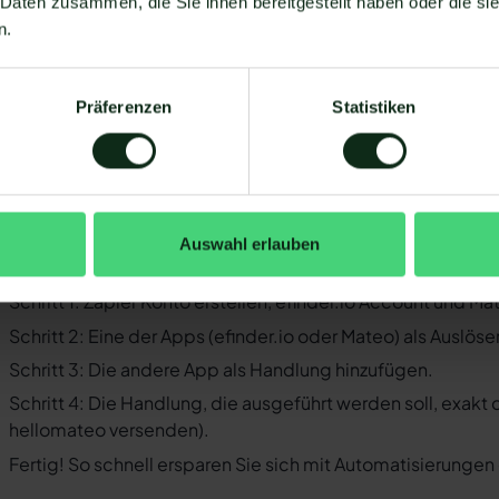
 Daten zusammen, die Sie ihnen bereitgestellt haben oder die s
Business-Messenger ist die Integration nicht möglich.
n.
Ihr WhatsApp Business API Anbieter muss die nötige Softwar
ermöglichen. Längst nicht alle Anbieter der WhatsApp API si
WhatsApp zu ermöglichen. Mit Mateo stehen Ihnen dank der
Präferenzen
Statistiken
Verfügung, die Sie mit WhatsApp verbinden können. Darunter
 der Einrichtungsprozess der Integration je nach dem Anbiet
bt es keine allgemein gültige Anleitung. Wir zeigen Ihnen im
inder.io und WhatsApp mit Mateo funktioniert.
Auswahl erlauben
o funktioniert die Integration von efi
Schritt 1: Zapier Konto erstellen, efinder.io Account und M
Schritt 2: Eine der Apps (efinder.io oder Mateo) als Auslöse
Schritt 3: Die andere App als Handlung hinzufügen.
Schritt 4: Die Handlung, die ausgeführt werden soll, exakt
hellomateo versenden).
Fertig! So schnell ersparen Sie sich mit Automatisierunge