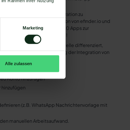
ie im Rahmen Ihrer Nutzung
e bereitstellen, um die Integration zu
nd in der Lage, eine Integration von efinder.io und
 Zapier Integration über 6.000 Apps zur
Marketing
 ist natürlich auch efinder.io !
er der WhatsApp API Schnittstelle differenziert,
 Folgenden, wie die Einrichtung der Integration von
Alle zulassen
nder.io und WhatsApp
ateo Konto hinzufügen
r hinzufügen
 definieren (z.B. WhatsApp Nachrichtenvorlage mit
n den manuellen Arbeitsaufwand.