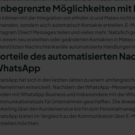
nbegrenzte Möglichkeiten mit 
e können mit der Integration von efinder.io und Mateo nicht
rsenden, sondern auch automatisch Kontakte erstellen, E-
stagram Direct Messages teilen und vieles mehr. Natürlich ge
i einem neu erstellten oder geänderten Kontakten in Mateo
terstützten Nachrichtenkanäle automatisierte Handlungen in 
orteile des automatisierten Na
hatsApp
atsApp hat sich in den letzten Jahren zu einem umfangreich
ternehmen entwickelt. Nachdem der WhatsApp-Messenger a
rden mit WhatsApp Business und insbesondere mit der Wha
mmunikationstools für Unternehmen geschaffen. Die Anwendu
rketing über den Kundenservice bis hin zum Personalmana
atsApp bietet im Vergleich zu der Kommunikation über E-Mail
rstellen möchten: