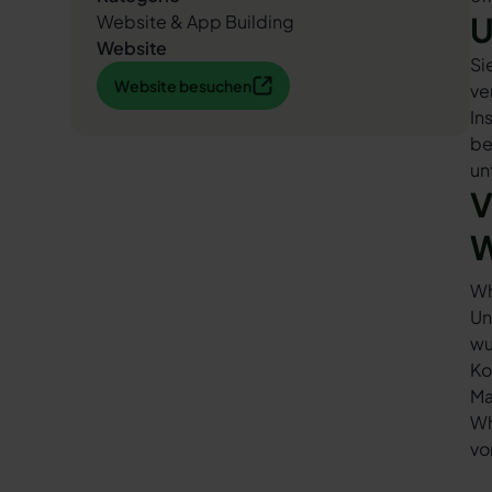
U
Website & App Building
Website
Si
Website besuchen
Website besuchen
ve
In
be
un
V
W
Wh
Un
wu
Ko
Ma
Wh
vo