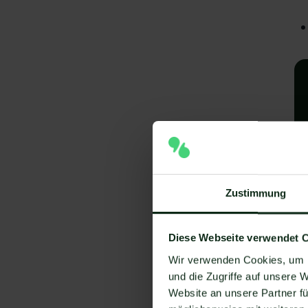
Zustimmung
A
I
Diese Webseite verwendet 
V
Wir verwenden Cookies, um I
und die Zugriffe auf unsere 
Um
Website an unsere Partner fü