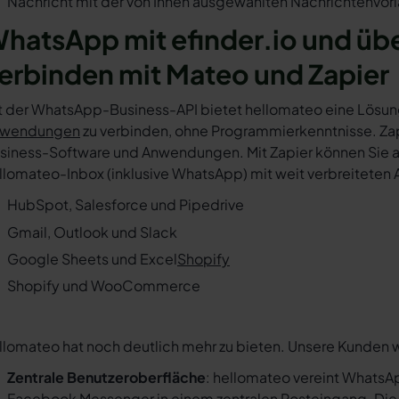
Nachricht mit der von Ihnen ausgewählten Nachrichtenvorl
hatsApp mit efinder.io und üb
erbinden mit Mateo und Zapier
t der WhatsApp-Business-API bietet hellomateo eine Lösun
wendungen
zu verbinden, ohne Programmierkenntnisse. Zapi
siness-Software und Anwendungen. Mit Zapier können Sie au
llomateo-Inbox (inklusive WhatsApp) mit weit verbreiteten 
HubSpot, Salesforce und Pipedrive
Gmail, Outlook und Slack
Google Sheets und Excel
Shopify
Shopify und WooCommerce
llomateo hat noch deutlich mehr zu bieten. Unsere Kunden 
Zentrale Benutzeroberfläche
: hellomateo vereint WhatsAp
Facebook Messenger in einem
zentralen Posteingang
. Di