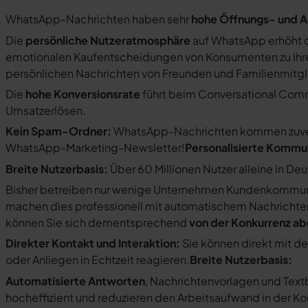
WhatsApp-Nachrichten haben sehr
hohe Öffnungs- und A
Die
persönliche Nutzeratmosphäre
auf WhatsApp erhöht d
emotionalen Kaufentscheidungen von Konsumenten zu Ihre
persönlichen Nachrichten von Freunden und Familienmit
Die
hohe Konversionsrate
führt beim Conversational Com
Umsatzerlösen.
Kein Spam-Ordner:
WhatsApp-Nachrichten kommen zuverlä
WhatsApp-Marketing-Newsletter!
Personalisierte Kommu
Breite Nutzerbasis:
Über 60 Millionen Nutzer alleine in De
Bisher betreiben nur wenige Unternehmen Kundenkommuni
machen dies professionell mit automatischem Nachricht
können Sie sich dementsprechend
von der Konkurrenz a
Direkter Kontakt und Interaktion:
Sie können direkt mit d
oder Anliegen in Echtzeit reagieren.
Breite Nutzerbasis:
Automatisierte Antworten
, Nachrichtenvorlagen und Tex
hocheffizient und reduzieren den Arbeitsaufwand in der K