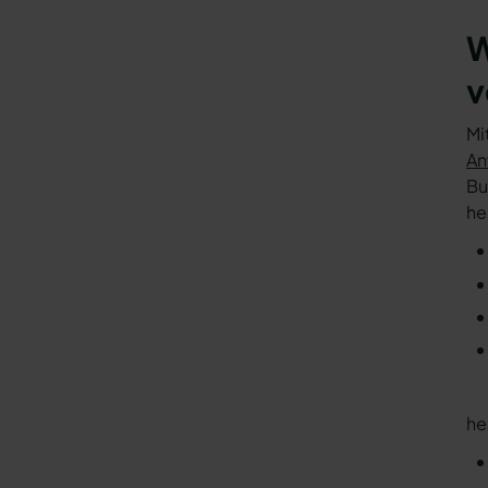
W
v
Mi
An
Bu
he
he