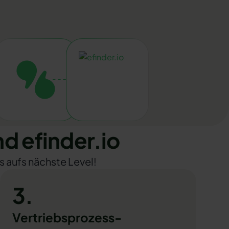
 efinder.io
s aufs nächste Level!
3.
Vertriebsprozess-