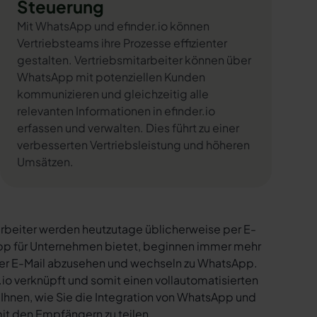
Steuerung
Mit WhatsApp und efinder.io können
Vertriebsteams ihre Prozesse effizienter
gestalten. Vertriebsmitarbeiter können über
WhatsApp mit potenziellen Kunden
kommunizieren und gleichzeitig alle
relevanten Informationen in efinder.io
erfassen und verwalten. Dies führt zu einer
verbesserten Vertriebsleistung und höheren
Umsätzen.
rbeiter werden heutzutage üblicherweise per E-
sApp für Unternehmen bietet, beginnen immer mehr
per E-Mail abzusehen und wechseln zu WhatsApp.
io verknüpft und somit einen vollautomatisierten
 Ihnen, wie Sie die Integration von WhatsApp und
 mit den Empfängern zu teilen.