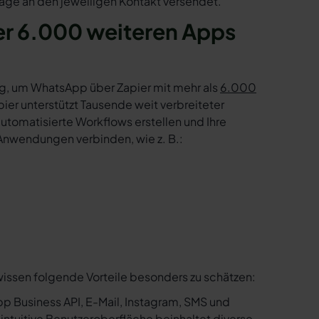
age an den jeweiligen Kontakt versendet.
er 6.000 weiteren Apps
g, um WhatsApp über Zapier mit mehr als
6.000
er unterstützt Tausende weit verbreiteter
tomatisierte Workflows erstellen und Ihre
Anwendungen verbinden, wie z. B.:
wissen folgende Vorteile besonders zu schätzen:
p Business API, E-Mail, Instagram, SMS und
e intuitive Benutzeroberfläche beinhaltet diverse