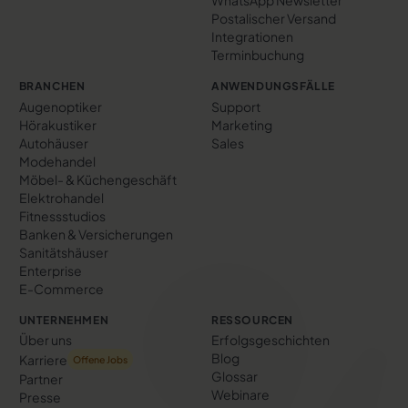
WhatsApp Newsletter
Postalischer Versand
Integrationen
Terminbuchung
BRANCHEN
ANWENDUNGSFÄLLE
Augenoptiker
Support
Hörakustiker
Marketing
Autohäuser
Sales
Modehandel
Möbel- & Küchengeschäft
Elektrohandel
Fitnessstudios
Banken & Versicherungen
Sanitätshäuser
Enterprise
E-Commerce
UNTERNEHMEN
RESSOURCEN
Über uns
Erfolgs­geschichten
Blog
Karriere
Offene Jobs
Glossar
Partner
Webinare
Presse