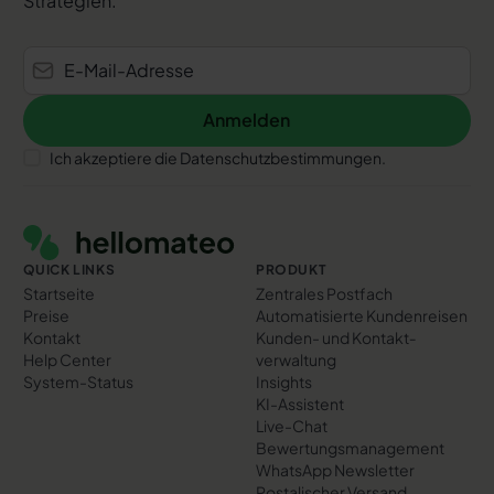
Strategien.
Anmelden
Anmelden
Ich akzeptiere die Datenschutzbestimmungen.
Footer
QUICK LINKS
PRODUKT
Startseite
Zentrales Postfach
Preise
Automatisierte Kundenreisen
Kontakt
Kunden- und Kontakt­
Help Center
verwaltung
System-Status
Insights
KI-Assistent
Live-Chat
Bewertungs­management
WhatsApp Newsletter
Postalischer Versand