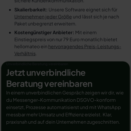
sichere Kundenkommunikation.
Skalierbarkeit:
Unsere Software eignet sich für
Unternehmen jeder Größe
und lässt sich je nach
Paket unbegrenzt erweitern.
Kostengünstiger Anbieter:
Mit einem
Einstiegspreis von nur 79 Euro monatlich bietet
hellomateo ein
hervorragendes Preis-Leistungs-
Verhältnis
.
Unverbindliche Beratung vereinbaren
Jetzt unverbindliche
Beratung vereinbaren
In einem unverbindlichen Gespräch zeigen wir dir, wie
du Messenger-Kommunikation DSGVO-konform
einsetzt, Prozesse automatisierst und mit WhatsApp
messbar mehr Umsatz und Effizienz erzielst. Klar,
praxisnah und auf dein Unternehmen zugeschnitten.