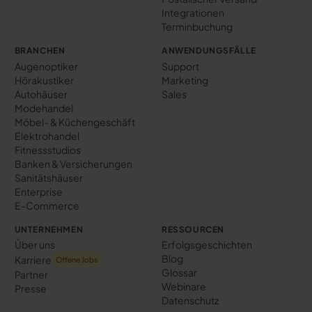
Integrationen
Terminbuchung
BRANCHEN
ANWENDUNGSFÄLLE
Augenoptiker
Support
Hörakustiker
Marketing
Autohäuser
Sales
Modehandel
Möbel- & Küchengeschäft
Elektrohandel
Fitnessstudios
Banken & Versicherungen
Sanitätshäuser
Enterprise
E-Commerce
UNTERNEHMEN
RESSOURCEN
Über uns
Erfolgs­geschichten
Blog
Karriere
Offene Jobs
Glossar
Partner
Webinare
Presse
Datenschutz