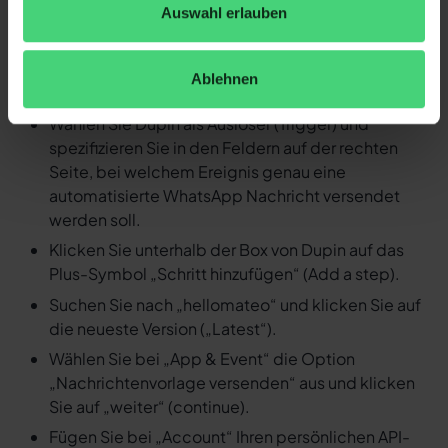
Auswahl erlauben
Nachricht versenden
Loggen Sie sich in Ihren Zapier Account ein und
Ablehnen
erstellen Sie einen neuen Zap.
Wählen Sie Dupin als Auslöser (Trigger) und
spezifizieren Sie in den Feldern auf der rechten
Seite, bei welchem Ereignis genau eine
automatisierte WhatsApp Nachricht versendet
werden soll.
Klicken Sie unterhalb der Box von Dupin auf das
Plus-Symbol „Schritt hinzufügen“ (Add a step).
Suchen Sie nach „hellomateo“ und klicken Sie auf
die neueste Version („Latest“).
Wählen Sie bei „App & Event“ die Option
„Nachrichtenvorlage versenden“ aus und klicken
Sie auf „weiter“ (continue).
Fügen Sie bei „Account“ Ihren persönlichen API-