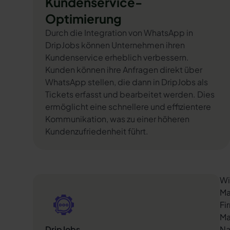
Kundenservice-
Optimierung
Durch die Integration von WhatsApp in
DripJobs können Unternehmen ihren
Kundenservice erheblich verbessern.
Kunden können ihre Anfragen direkt über
WhatsApp stellen, die dann in DripJobs als
Tickets erfasst und bearbeitet werden. Dies
ermöglicht eine schnellere und effizientere
Kommunikation, was zu einer höheren
Kundenzufriedenheit führt.
Wi
Ma
Fi
Ma
DripJobs
Na