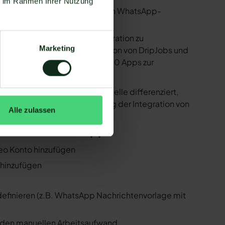
ie im Rahmen Ihrer Nutzung
utzen. Mit dem herkömmlichen WhatsApp-
e bereitstellen, um die Integration zu
Marketing
ind in der Lage, eine Integration von DripJobs und
 Zapier Integration über 6.000 Apps zur
r ist natürlich auch DripJobs !
er der WhatsApp API Schnittstelle differenziert,
 Folgenden, wie die Einrichtung der Integration von
Alle zulassen
pJobs und WhatsApp
teo Konto hinzufügen
r hinzufügen
 definieren (z.B. WhatsApp Nachrichtenvorlage mit
n den manuellen Arbeitsaufwand.