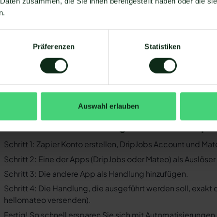
 Daten zusammen, die Sie ihnen bereitgestellt haben oder die s
Sie müssen WhatsApp über die WhatsApp-Business-API n
n.
Business-Messenger ist die Integration nicht möglich.
Ihr WhatsApp Business API Anbieter muss die nötige Softwar
Präferenzen
Statistiken
ermöglichen. Längst nicht alle Anbieter der WhatsApp API s
WhatsApp zu ermöglichen. Mit Mateo stehen Ihnen dank der
Verfügung, die Sie mit WhatsApp verbinden können. Darunte
 der Einrichtungsprozess der Integration je nach dem Anbiet
bt es keine allgemein gültige Anleitung. Wir zeigen Ihnen im
Auswahl erlauben
ipJobs und WhatsApp mit Mateo funktioniert.
o funktioniert die Integration von Dri
Schritt 1: Zapier Konto erstellen, DripJobs Account und Ma
Schritt 2: Eine der Apps (DripJobs oder Mateo) als Auslöse
Schritt 3: Die andere App als Handlung hinzufügen.
Schritt 4: Die Handlung, die ausgeführt werden soll, exakt
hellomateo versenden).
Fertig! So schnell ersparen Sie sich mit Automatisierunge