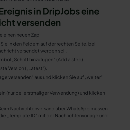
Ereignis in DripJobs eine
icht versenden
ie einen neuen Zap.
 Sie in den Feldern auf der rechten Seite, bei
hricht versendet werden soll.
mbol „Schritt hinzufügen“ (Add a step).
te Version („Latest“).
ge versenden“ aus und klicken Sie auf „weiter“
ein (nur bei erstmaliger Verwendung) und klicken
us. Beim Nachrichtenversand über WhatsApp müssen
die „Template ID“ mit der Nachrichtenvorlage und