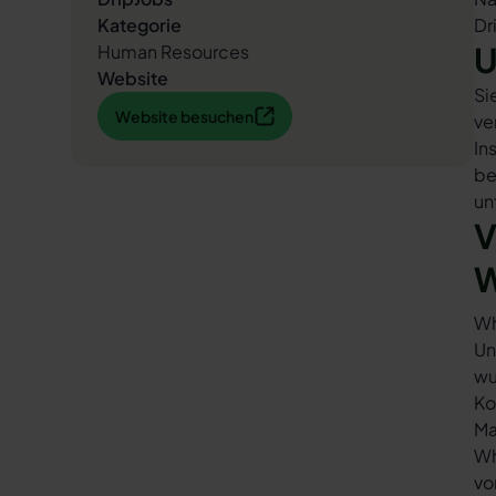
Kategorie
Dr
U
Human Resources
Website
Si
Website besuchen
Website besuchen
ve
In
be
un
V
W
Wh
Un
wu
Ko
Ma
Wh
vo