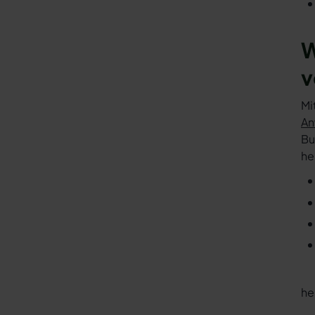
W
v
Mi
An
Bu
he
he