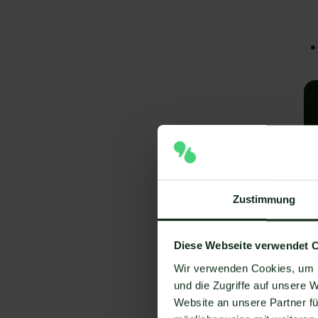
Zustimmung
A
Diese Webseite verwendet 
e
Wir verwenden Cookies, um I
V
und die Zugriffe auf unsere 
Website an unsere Partner fü
Um