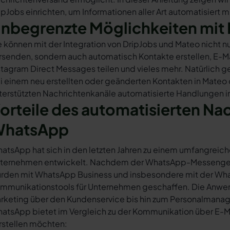
ipJobs einrichten, um Informationen aller Art automatisiert 
nbegrenzte Möglichkeiten mit 
e können mit der Integration von DripJobs und Mateo nicht 
rsenden, sondern auch automatisch Kontakte erstellen, E-
stagram Direct Messages teilen und vieles mehr. Natürlich ge
i einem neu erstellten oder geänderten Kontakten in Mateo
terstützten Nachrichtenkanäle automatisierte Handlungen in
orteile des automatisierten Na
hatsApp
atsApp hat sich in den letzten Jahren zu einem umfangreich
ternehmen entwickelt. Nachdem der WhatsApp-Messenger a
rden mit WhatsApp Business und insbesondere mit der Wha
mmunikationstools für Unternehmen geschaffen. Die Anwendu
rketing über den Kundenservice bis hin zum Personalmana
atsApp bietet im Vergleich zu der Kommunikation über E-Mail
rstellen möchten: