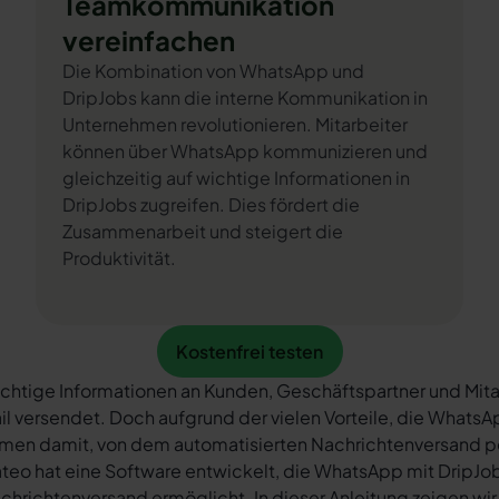
Teamkommunikation
vereinfachen
Die Kombination von WhatsApp und
DripJobs kann die interne Kommunikation in
Unternehmen revolutionieren. Mitarbeiter
können über WhatsApp kommunizieren und
gleichzeitig auf wichtige Informationen in
DripJobs zugreifen. Dies fördert die
Zusammenarbeit und steigert die
Produktivität.
Kostenfrei testen
Kostenfrei testen
chtige Informationen an Kunden, Geschäftspartner und Mita
il versendet. Doch aufgrund der vielen Vorteile, die What
rmen damit, von dem automatisierten Nachrichtenversand 
teo hat eine Software entwickelt, die WhatsApp mit DripJob
chrichtenversand ermöglicht. In dieser Anleitung zeigen wir