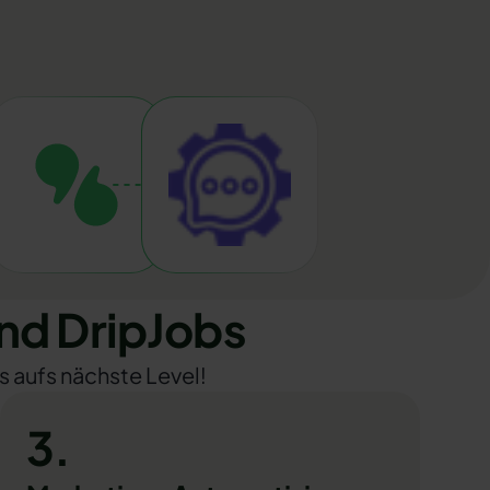
nd DripJobs
s aufs nächste Level!
3.