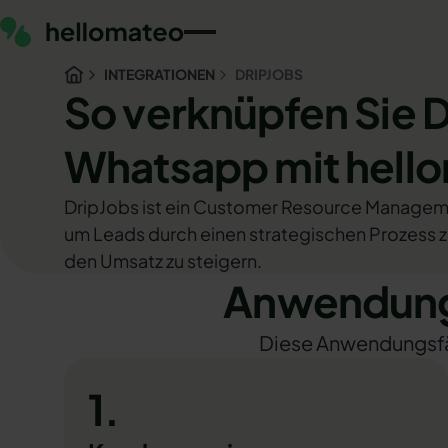
INTEGRATIONEN
DRIPJOBS
So verknüpfen Sie 
Whatsapp mit hell
DripJobs ist ein Customer Resource Managem
um Leads durch einen strategischen Prozess zu
den Umsatz zu steigern.
Anwendungs
Diese Anwendungsfäll
1.