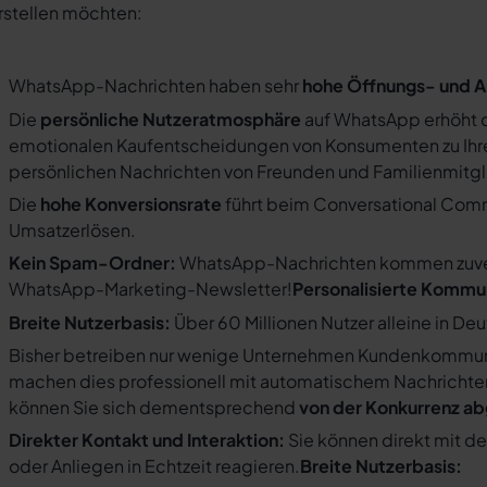
rstellen möchten:
WhatsApp-Nachrichten haben sehr
hohe Öffnungs- und A
Die
persönliche Nutzeratmosphäre
auf WhatsApp erhöht d
emotionalen Kaufentscheidungen von Konsumenten zu Ihre
persönlichen Nachrichten von Freunden und Familienmit
Die
hohe Konversionsrate
führt beim Conversational Com
Umsatzerlösen.
Kein Spam-Ordner:
WhatsApp-Nachrichten kommen zuverlä
WhatsApp-Marketing-Newsletter!
Personalisierte Kommu
Breite Nutzerbasis:
Über 60 Millionen Nutzer alleine in De
Bisher betreiben nur wenige Unternehmen Kundenkommuni
machen dies professionell mit automatischem Nachricht
können Sie sich dementsprechend
von der Konkurrenz a
Direkter Kontakt und Interaktion:
Sie können direkt mit d
oder Anliegen in Echtzeit reagieren.
Breite Nutzerbasis: