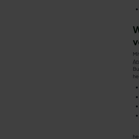
W
v
Mi
An
Bu
he
he