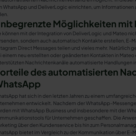
n WhatsApp und DeliverLogic einrichten, um Informationen a
ilen.
nbegrenzte Möglichkeiten mit 
e können mit der Integration von DeliverLogic und Mateo ni
rsenden, sondern auch automatisch Kontakte erstellen, E-
stagram Direct Messages teilen und vieles mehr. Natürlich ge
i einem neu erstellten oder geänderten Kontakten in Mateo
terstützten Nachrichtenkanäle automatisierte Handlungen in
orteile des automatisierten Na
hatsApp
atsApp hat sich in den letzten Jahren zu einem umfangreich
ternehmen entwickelt. Nachdem der WhatsApp-Messenger a
rden mit WhatsApp Business und insbesondere mit der Wha
mmunikationstools für Unternehmen geschaffen. Die Anwendu
rketing über den Kundenservice bis hin zum Personalmana
atsApp bietet im Vergleich zu der Kommunikation über E-Mail