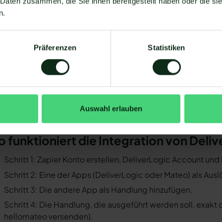
 Daten zusammen, die Sie ihnen bereitgestellt haben oder die s
 DeliverLogic mit WhatsApp verbinden zu können, müssen ei
n.
Sie müssen WhatsApp über die WhatsApp-Business-API n
Business-Messenger ist die Integration nicht möglich.
Präferenzen
Statistiken
Ihr WhatsApp Business API Anbieter muss die nötige Softwar
ermöglichen. Längst nicht alle Anbieter der WhatsApp API s
und WhatsApp zu ermöglichen. Mit Mateo stehen Ihnen dan
Verfügung, die Sie mit WhatsApp verbinden können. Darunte
 der Einrichtungsprozess der Integration je nach dem Anbiet
Auswahl erlauben
bt es keine allgemein gültige Anleitung. Wir zeigen Ihnen im
liverLogic und WhatsApp mit Mateo funktioniert.
o funktioniert die Integration von Del
Schritt 1: Zapier Konto erstellen, DeliverLogic Account un
Schritt 2: Eine der Apps (DeliverLogic oder Mateo) als Aus
Schritt 3: Die andere App als Handlung hinzufügen.
Schritt 4: Die Handlung, die ausgeführt werden soll, exakt
hellomateo versenden).