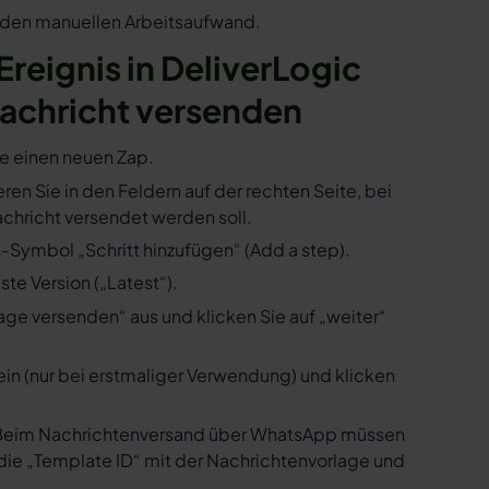
n den manuellen Arbeitsaufwand.
 Ereignis in DeliverLogic
achricht versenden
ie einen neuen Zap.
eren Sie in den Feldern auf der rechten Seite, bei
hricht versendet werden soll.
s-Symbol „Schritt hinzufügen“ (Add a step).
te Version („Latest“).
ge versenden“ aus und klicken Sie auf „weiter“
ein (nur bei erstmaliger Verwendung) und klicken
us. Beim Nachrichtenversand über WhatsApp müssen
die „Template ID“ mit der Nachrichtenvorlage und