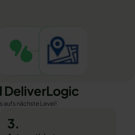
 DeliverLogic
s aufs nächste Level!
3.