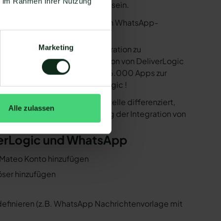
ie im Rahmen Ihrer Nutzung
nige Voraussetzungen erfüllt sein.
utzen. Mit dem herkömmlichen WhatsApp-
Marketing
e bereitstellen, um die Integration zu
ind in der Lage, eine Integration von DeliverLogic
k der Zapier Integration über 6.000 Apps zur
r ist natürlich auch DeliverLogic !
er der WhatsApp API Schnittstelle differenziert,
Alle zulassen
 Folgenden, wie die Einrichtung der Integration von
iverLogic und WhatsApp
d Mateo Konto hinzufügen
löser hinzufügen
 definieren (z.B. WhatsApp Nachrichtenvorlage mit