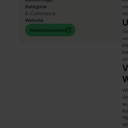
Kategorie
vo
E-Commerce
te
U
Website
Website besuchen
Website besuchen
Si
ve
In
be
un
V
W
Wh
Un
wu
Ko
Ma
Wh