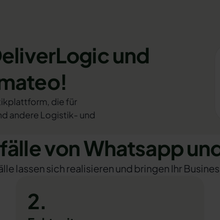
DeliverLogic und
omateo!
kplattform, die für
und andere Logistik- und
lle von Whatsapp und
e lassen sich realisieren und bringen Ihr Busines
2.