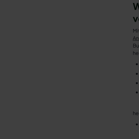
W
v
Mi
An
Bu
he
he