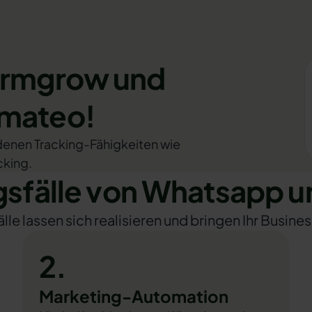
 crmgrow und
omateo!
denen Tracking-Fähigkeiten wie
cking.
fälle von Whatsapp 
e lassen sich realisieren und bringen Ihr Busines
2.
Marketing-Automation