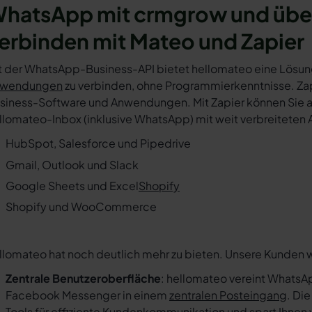
hatsApp mit crmgrow und übe
erbinden mit Mateo und Zapier
t der WhatsApp-Business-API bietet hellomateo eine Lösun
wendungen
zu verbinden, ohne Programmierkenntnisse. Zapi
siness-Software und Anwendungen. Mit Zapier können Sie au
llomateo-Inbox (inklusive WhatsApp) mit weit verbreiteten 
HubSpot, Salesforce und Pipedrive
Gmail, Outlook und Slack
Google Sheets und Excel
Shopify
Shopify und WooCommerce
llomateo hat noch deutlich mehr zu bieten. Unsere Kunden 
Zentrale Benutzeroberfläche
: hellomateo vereint WhatsAp
Facebook Messenger in einem
zentralen Posteingang
. Di
Tools für effiziente Kundenkommunikation und spart Ihnen w