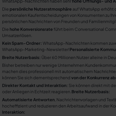
WhatsApp-Nachrichten haben sehr
hohe Öffnungs- und A
Die
persönliche Nutzeratmosphäre
auf WhatsApp erhöht d
emotionalen Kaufentscheidungen von Konsumenten zu Ihre
persönlichen Nachrichten von Freunden und Familienmit
Die
hohe Konversionsrate
führt beim Conversational Com
Umsatzerlösen.
Kein Spam-Ordner:
WhatsApp-Nachrichten kommen zuverlä
WhatsApp-Marketing-Newsletter!
Personalisierte Kommu
Breite Nutzerbasis:
Über 60 Millionen Nutzer alleine in De
Bisher betreiben nur wenige Unternehmen Kundenkommuni
machen dies professionell mit automatischem Nachricht
können Sie sich dementsprechend
von der Konkurrenz a
Direkter Kontakt und Interaktion:
Sie können direkt mit d
oder Anliegen in Echtzeit reagieren.
Breite Nutzerbasis:
Automatisierte Antworten
, Nachrichtenvorlagen und Tex
hocheffizient und reduzieren den Arbeitsaufwand in der K
Interaktion: