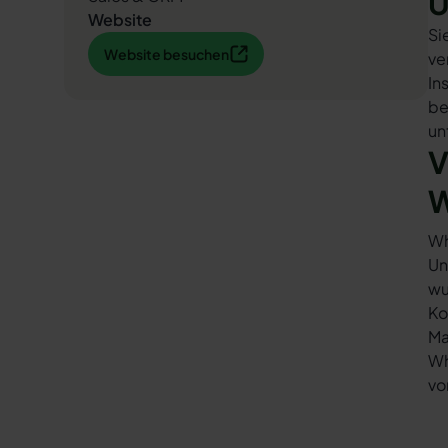
U
Website
Si
Website besuchen
Website besuchen
ve
In
be
un
V
W
Wh
Un
wu
Ko
Ma
Wh
vo