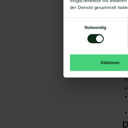
möglicherweise mit weiteren
der Dienste gesammelt habe
Einwilligungsauswahl
Notwendig
Da
gi
cr
S
Ablehnen
D