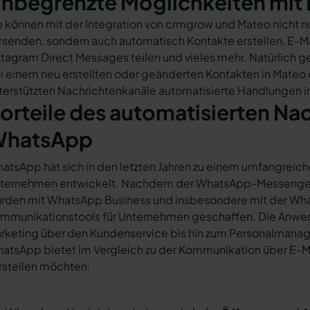
nbegrenzte Möglichkeiten mit 
e können mit der Integration von crmgrow und Mateo nicht 
rsenden, sondern auch automatisch Kontakte erstellen, E-
stagram Direct Messages teilen und vieles mehr. Natürlich ge
i einem neu erstellten oder geänderten Kontakten in Mateo
terstützten Nachrichtenkanäle automatisierte Handlungen i
orteile des automatisierten Na
hatsApp
atsApp hat sich in den letzten Jahren zu einem umfangreich
ternehmen entwickelt. Nachdem der WhatsApp-Messenger a
rden mit WhatsApp Business und insbesondere mit der Wha
mmunikationstools für Unternehmen geschaffen. Die Anwendu
rketing über den Kundenservice bis hin zum Personalmana
atsApp bietet im Vergleich zu der Kommunikation über E-Mail
rstellen möchten: