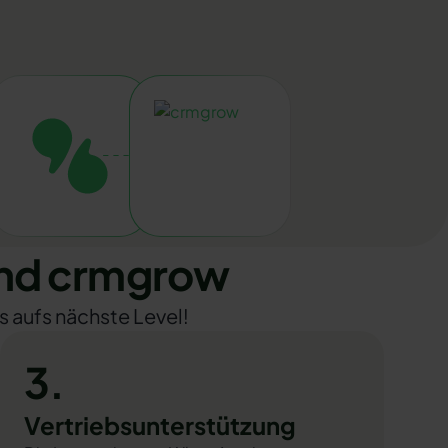
und crmgrow
s aufs nächste Level!
3.
Vertriebsunterstützung