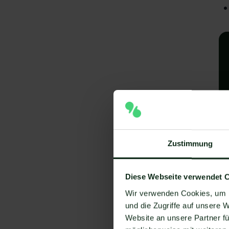
A
Zustimmung
I
Diese Webseite verwendet 
V
Wir verwenden Cookies, um I
Um
und die Zugriffe auf unsere 
Website an unsere Partner fü