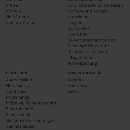
Preise
Automatisierte Kundenreisen
Kontakt
Kunden- und Kontakt­
Help Center
verwaltung
System-Status
Insights
KI-Assistent
Live-Chat
Bewertungs­management
WhatsApp Newsletter
Postalischer Versand
Integrationen
Terminbuchung
BRANCHEN
ANWENDUNGSFÄLLE
Augenoptiker
Support
Hörakustiker
Marketing
Autohäuser
Sales
Modehandel
Möbel- & Küchengeschäft
Elektrohandel
Fitnessstudios
Banken & Versicherungen
Sanitätshäuser