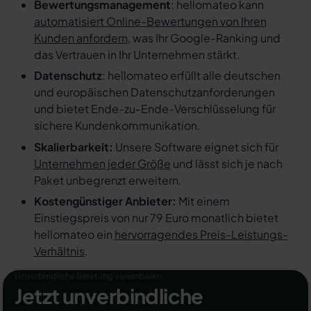
Bewertungsmanagement
: hellomateo kann
automatisiert Online-Bewertungen von Ihren
Kunden anfordern
, was Ihr Google-Ranking und
das Vertrauen in Ihr Unternehmen stärkt.
Datenschutz
: hellomateo erfüllt alle deutschen
und europäischen Datenschutzanforderungen
und bietet Ende-zu-Ende-Verschlüsselung für
sichere Kundenkommunikation.
Skalierbarkeit:
Unsere Software eignet sich für
Unternehmen jeder Größe
und lässt sich je nach
Paket unbegrenzt erweitern.
Kostengünstiger Anbieter:
Mit einem
Einstiegspreis von nur 79 Euro monatlich bietet
hellomateo ein
hervorragendes Preis-Leistungs-
Verhältnis
.
Unverbindliche Beratung vereinbaren
Jetzt unverbindliche