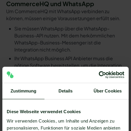
CommerceHQ und WhatsApp
Um CommerceHQ mit WhatsApp verbinden zu
können, müssen einige Voraussetzungen erfüllt sein.
Sie müssen WhatsApp über die WhatsApp-
Business-API nutzen. Mit dem herkömmlichen
WhatsApp-Business-Messenger ist die
Integration nicht möglich.
Ihr WhatsApp Business API Anbieter muss die
nötige Software bereitstellen, um die Integration
zu ermöglichen. Längst nicht alle Anbieter der
WhatsApp API sind in der Lage, eine Integration
von CommerceHQ und WhatsApp zu
Zustimmung
Details
Über Cookies
ermöglichen. Mit Mateo stehen Ihnen dank der
Zapier Integration über 6.000 Apps zur
Verfügung, die Sie mit WhatsApp verbinden
Diese Webseite verwendet Cookies
können. Darunter ist natürlich auch CommerceHQ
Wir verwenden Cookies, um Inhalte und Anzeigen zu
!
personalisieren, Funktionen für soziale Medien anbieten