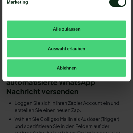
Marketing
hinzufügen.
Schritt 4: Die Handlung, die ausgeführt werden
soll, exakt definieren (z.B. WhatsApp
Nachrichtenvorlage mit hellomateo versenden).
Alle zulassen
Fertig! So schnell ersparen Sie sich mit
Automatisierungen den manuellen
Auswahl erlauben
Arbeitsaufwand.
Detaillierte Anleitung: Durch ein
Ablehnen
Ereignis in Colligso MailIn eine
automatisierte WhatsApp
Nachricht versenden
Loggen Sie sich in Ihren Zapier Account ein und
erstellen Sie einen neuen Zap.
Wählen Sie Colligso MailIn als Auslöser (Trigger)
und spezifizieren Sie in den Feldern auf der