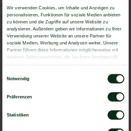
Zapier Integration über 6.000 Apps zur
Wir verwenden Cookies, um Inhalte und Anzeigen zu
Verfügung, die Sie mit WhatsApp verbinden
personalisieren, Funktionen für soziale Medien anbieten
können. Darunter ist natürlich auch Colligso MailIn
zu können und die Zugriffe auf unsere Website zu
!
analysieren. Außerdem geben wir Informationen zu Ihrer
Verwendung unserer Website an unsere Partner für
Da der Einrichtungsprozess der Integration je nach
soziale Medien, Werbung und Analysen weiter. Unsere
dem Anbieter der WhatsApp API Schnittstelle
Partner führen diese Informationen möglicherweise mit
differenziert, gibt es keine allgemein gültige
weiteren Daten zusammen, die Sie ihnen bereitgestellt
Anleitung. Wir zeigen Ihnen im Folgenden, wie die
haben oder die sie im Rahmen Ihrer Nutzung der Dienste
Einrichtung der Integration von Colligso MailIn und
gesammelt haben.
WhatsApp mit Mateo funktioniert.
Einwilligungsauswahl
So funktioniert die Integration von
Notwendig
Colligso MailIn und WhatsApp
Präferenzen
Schritt 1: Zapier Konto erstellen, Colligso MailIn
Account und Mateo Konto hinzufügen
Schritt 2: Eine der Apps (Colligso MailIn oder
Statistiken
Mateo) als Auslöser hinzufügen
Schritt 3: Die andere App als Handlung