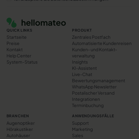
Footer
QUICK LINKS
PRODUKT
Startseite
Zentrales Postfach
Preise
Automatisierte Kundenreisen
Kontakt
Kunden- und Kontakt­
Help Center
verwaltung
System-Status
Insights
KI-Assistent
Live-Chat
Bewertungs­management
WhatsApp Newsletter
Postalischer Versand
Integrationen
Terminbuchung
BRANCHEN
ANWENDUNGSFÄLLE
Augenoptiker
Support
Hörakustiker
Marketing
Autohäuser
Sales