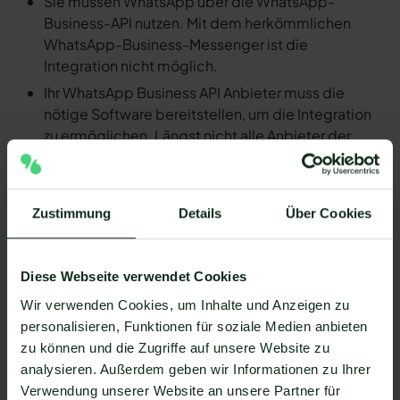
Sie müssen WhatsApp über die WhatsApp-
Business-API nutzen. Mit dem herkömmlichen
WhatsApp-Business-Messenger ist die
Integration nicht möglich.
Ihr WhatsApp Business API Anbieter muss die
nötige Software bereitstellen, um die Integration
zu ermöglichen. Längst nicht alle Anbieter der
WhatsApp API sind in der Lage, eine Integration
von Codelia und WhatsApp zu ermöglichen. Mit
Mateo stehen Ihnen dank der Zapier Integration
Zustimmung
Details
Über Cookies
über 6.000 Apps zur Verfügung, die Sie mit
WhatsApp verbinden können. Darunter ist
natürlich auch Codelia !
Diese Webseite verwendet Cookies
Da der Einrichtungsprozess der Integration je nach
Wir verwenden Cookies, um Inhalte und Anzeigen zu
dem Anbieter der WhatsApp API Schnittstelle
personalisieren, Funktionen für soziale Medien anbieten
differenziert, gibt es keine allgemein gültige
zu können und die Zugriffe auf unsere Website zu
Anleitung. Wir zeigen Ihnen im Folgenden, wie die
analysieren. Außerdem geben wir Informationen zu Ihrer
Einrichtung der Integration von Codelia und
Verwendung unserer Website an unsere Partner für