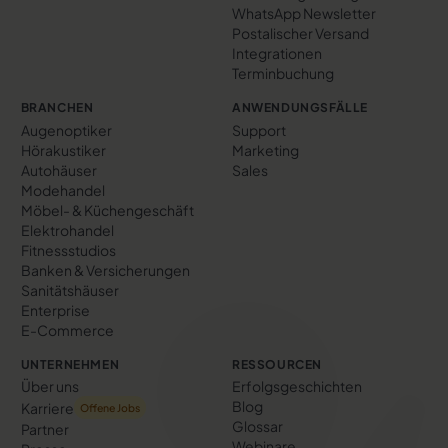
WhatsApp Newsletter
Postalischer Versand
Integrationen
Terminbuchung
BRANCHEN
ANWENDUNGSFÄLLE
Augenoptiker
Support
Hörakustiker
Marketing
Autohäuser
Sales
Modehandel
Möbel- & Küchengeschäft
Elektrohandel
Fitnessstudios
Banken & Versicherungen
Sanitätshäuser
Enterprise
E-Commerce
UNTERNEHMEN
RESSOURCEN
Über uns
Erfolgs­geschichten
Blog
Karriere
Offene Jobs
Glossar
Partner
Webinare