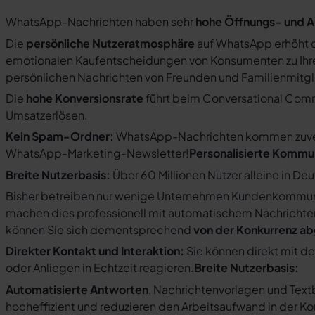
WhatsApp-Nachrichten haben sehr
hohe Öffnungs- und A
Die
persönliche Nutzeratmosphäre
auf WhatsApp erhöht d
emotionalen Kaufentscheidungen von Konsumenten zu Ihre
persönlichen Nachrichten von Freunden und Familienmit
Die
hohe Konversionsrate
führt beim Conversational Com
Umsatzerlösen.
Kein Spam-Ordner:
WhatsApp-Nachrichten kommen zuverlä
WhatsApp-Marketing-Newsletter!
Personalisierte Kommu
Breite Nutzerbasis:
Über 60 Millionen Nutzer alleine in De
Bisher betreiben nur wenige Unternehmen Kundenkommuni
machen dies professionell mit automatischem Nachricht
können Sie sich dementsprechend
von der Konkurrenz a
Direkter Kontakt und Interaktion:
Sie können direkt mit d
oder Anliegen in Echtzeit reagieren.
Breite Nutzerbasis:
Automatisierte Antworten
, Nachrichtenvorlagen und Tex
hocheffizient und reduzieren den Arbeitsaufwand in der K