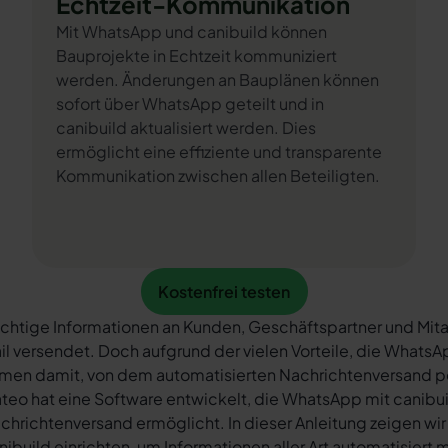
Echtzeit-Kommunikation
Mit WhatsApp und canibuild können
Bauprojekte in Echtzeit kommuniziert
werden. Änderungen an Bauplänen können
sofort über WhatsApp geteilt und in
canibuild aktualisiert werden. Dies
ermöglicht eine effiziente und transparente
Kommunikation zwischen allen Beteiligten.
Kostenfrei testen
Kostenfrei testen
chtige Informationen an Kunden, Geschäftspartner und Mita
il versendet. Doch aufgrund der vielen Vorteile, die What
rmen damit, von dem automatisierten Nachrichtenversand 
teo hat eine Software entwickelt, die WhatsApp mit canibui
chrichtenversand ermöglicht. In dieser Anleitung zeigen wir
nibuild einrichten, um Informationen aller Art automatisiert 