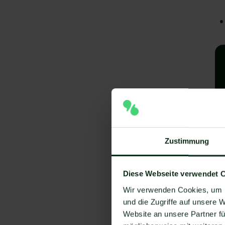
Zustimmung
A
I
Diese Webseite verwendet 
V
Wir verwenden Cookies, um I
und die Zugriffe auf unsere 
Um
Website an unsere Partner fü