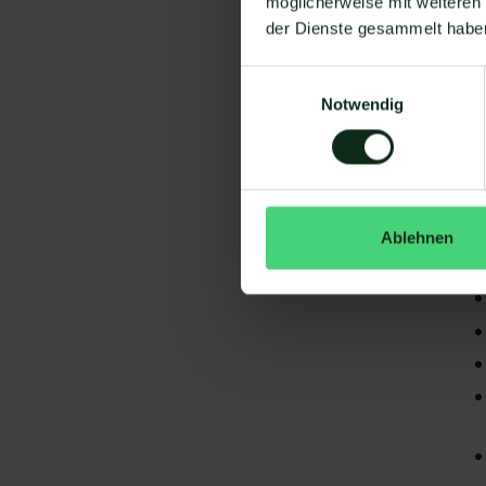
möglicherweise mit weiteren
der Dienste gesammelt habe
Einwilligungsauswahl
Notwendig
Da
gi
ca
Ablehnen
S