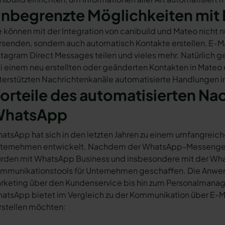
nbegrenzte Möglichkeiten mit 
e können mit der Integration von canibuild und Mateo nicht
rsenden, sondern auch automatisch Kontakte erstellen, E-
stagram Direct Messages teilen und vieles mehr. Natürlich ge
i einem neu erstellten oder geänderten Kontakten in Mateo
terstützten Nachrichtenkanäle automatisierte Handlungen in
orteile des automatisierten Na
hatsApp
atsApp hat sich in den letzten Jahren zu einem umfangreich
ternehmen entwickelt. Nachdem der WhatsApp-Messenger a
rden mit WhatsApp Business und insbesondere mit der Wha
mmunikationstools für Unternehmen geschaffen. Die Anwendu
rketing über den Kundenservice bis hin zum Personalmana
atsApp bietet im Vergleich zu der Kommunikation über E-Mail
rstellen möchten: