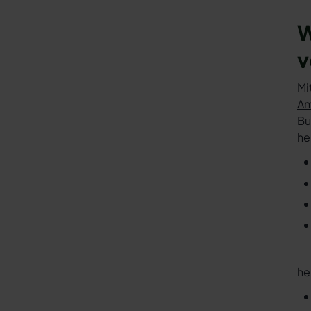
W
v
Mi
An
Bu
he
he