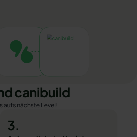
d canibuild
s aufs nächste Level!
3.