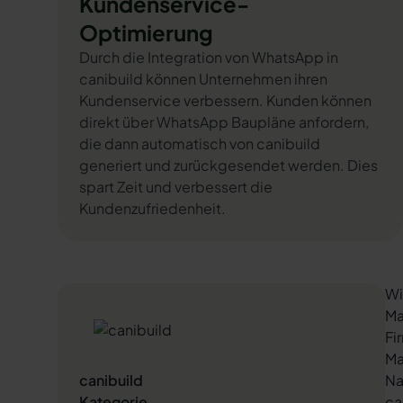
Kundenservice-
Optimierung
Durch die Integration von WhatsApp in
canibuild können Unternehmen ihren
Kundenservice verbessern. Kunden können
direkt über WhatsApp Baupläne anfordern,
die dann automatisch von canibuild
generiert und zurückgesendet werden. Dies
spart Zeit und verbessert die
Kundenzufriedenheit.
Wi
Ma
Fi
Ma
canibuild
Na
Kategorie
ca