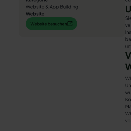
U
Website & App Building
Website
Si
Website besuchen
Website besuchen
ve
In
be
un
V
W
Wh
Un
wu
Ko
Ma
Wh
vo