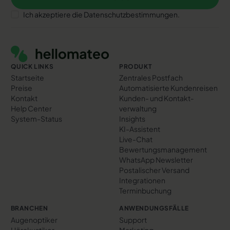
Anmelden
Ich akzeptiere die Datenschutzbestimmungen.
Footer
QUICK LINKS
PRODUKT
Startseite
Zentrales Postfach
Preise
Automatisierte Kundenreisen
Kontakt
Kunden- und Kontakt­
Help Center
verwaltung
System-Status
Insights
KI-Assistent
Live-Chat
Bewertungs­management
WhatsApp Newsletter
Postalischer Versand
Integrationen
Terminbuchung
BRANCHEN
ANWENDUNGSFÄLLE
Augenoptiker
Support
Hörakustiker
Marketing