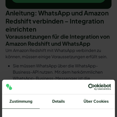
Anleitung: WhatsApp und Amazon
Redshift verbinden – Integration
einrichten
Voraussetzungen für die Integration von
Amazon Redshift und WhatsApp
Um Amazon Redshift mit WhatsApp verbinden zu
können, müssen einige Voraussetzungen erfüllt sein.
Sie müssen WhatsApp über die WhatsApp-
Business-API nutzen. Mit dem herkömmlichen
WhatsApp-Business-Messenger ist die
Integration nicht möglich.
Ihr WhatsApp Business API Anbieter muss die
nötige Software bereitstellen, um die Integration
Zustimmung
Details
Über Cookies
zu ermöglichen. Längst nicht alle Anbieter der
WhatsApp API sind in der Lage, eine Integration