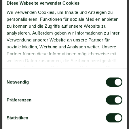
von Amazon Redshift und WhatsApp zu
Diese Webseite verwendet Cookies
ermöglichen. Mit Mateo stehen Ihnen dank der
Wir verwenden Cookies, um Inhalte und Anzeigen zu
Zapier Integration über 6.000 Apps zur
personalisieren, Funktionen für soziale Medien anbieten
Verfügung, die Sie mit WhatsApp verbinden
zu können und die Zugriffe auf unsere Website zu
können. Darunter ist natürlich auch Amazon
analysieren. Außerdem geben wir Informationen zu Ihrer
Redshift !
Verwendung unserer Website an unsere Partner für
Da der Einrichtungsprozess der Integration je nach
soziale Medien, Werbung und Analysen weiter. Unsere
dem Anbieter der WhatsApp API Schnittstelle
Partner führen diese Informationen möglicherweise mit
differenziert, gibt es keine allgemein gültige
weiteren Daten zusammen, die Sie ihnen bereitgestellt
Anleitung. Wir zeigen Ihnen im Folgenden, wie die
haben oder die sie im Rahmen Ihrer Nutzung der Dienste
Einrichtung der Integration von Amazon Redshift und
gesammelt haben.
Einwilligungsauswahl
WhatsApp mit Mateo funktioniert.
Notwendig
So funktioniert die Integration von
Amazon Redshift und WhatsApp
Präferenzen
Schritt 1: Zapier Konto erstellen, Amazon Redshift
Account und Mateo Konto hinzufügen
Statistiken
Schritt 2: Eine der Apps (Amazon Redshift oder
Mateo) als Auslöser hinzufügen