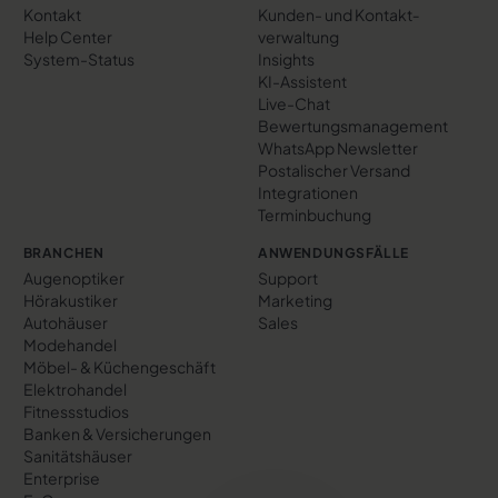
Kontakt
Kunden- und Kontakt­
Help Center
verwaltung
System-Status
Insights
KI-Assistent
Live-Chat
Bewertungs­management
WhatsApp Newsletter
Postalischer Versand
Integrationen
Terminbuchung
BRANCHEN
ANWENDUNGSFÄLLE
Augenoptiker
Support
Hörakustiker
Marketing
Autohäuser
Sales
Modehandel
Möbel- & Küchengeschäft
Elektrohandel
Fitnessstudios
Banken & Versicherungen
Sanitätshäuser
Enterprise