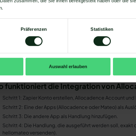
 Daten zusammen, die Sie ihnen bereitgestellt haben oder die s
 Allocadence mit WhatsApp verbinden zu können, müssen ei
n.
Sie müssen WhatsApp über die WhatsApp-Business-API n
Business-Messenger ist die Integration nicht möglich.
Präferenzen
Statistiken
Ihr WhatsApp Business API Anbieter muss die nötige Softwar
ermöglichen. Längst nicht alle Anbieter der WhatsApp API 
und WhatsApp zu ermöglichen. Mit Mateo stehen Ihnen dan
Verfügung, die Sie mit WhatsApp verbinden können. Darunte
 der Einrichtungsprozess der Integration je nach dem Anbiet
Auswahl erlauben
bt es keine allgemein gültige Anleitung. Wir zeigen Ihnen im
locadence und WhatsApp mit Mateo funktioniert.
o funktioniert die Integration von Al
Schritt 1: Zapier Konto erstellen, Allocadence Account un
Schritt 2: Eine der Apps (Allocadence oder Mateo) als Ausl
Schritt 3: Die andere App als Handlung hinzufügen.
Schritt 4: Die Handlung, die ausgeführt werden soll, exakt
hellomateo versenden).