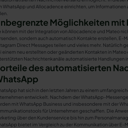
n WhatsApp und Allocadence einrichten, um Informationen al
ilen.
nbegrenzte Möglichkeiten mit 
e können mit der Integration von Allocadence und Mateo ni
rsenden, sondern auch automatisch Kontakte erstellen, E-
stagram Direct Messages teilen und vieles mehr. Natürlich ge
i einem neu erstellten oder geänderten Kontakten in Mateo
terstützten Nachrichtenkanäle automatisierte Handlungen i
orteile des automatisierten Na
hatsApp
atsApp hat sich in den letzten Jahren zu einem umfangreich
ternehmen entwickelt. Nachdem der WhatsApp-Messenger a
rden mit WhatsApp Business und insbesondere mit der Wha
mmunikationstools für Unternehmen geschaffen. Die Anwendu
rketing über den Kundenservice bis hin zum Personalmana
atsApp bietet im Vergleich zu der Kommunikation über E-Mail