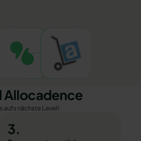
 Allocadence
s aufs nächste Level!
3.