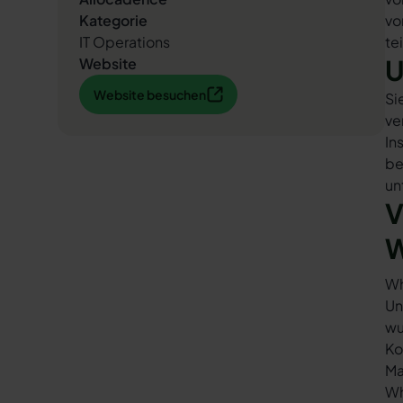
Kategorie
vo
IT Operations
te
U
Website
Website besuchen
Website besuchen
Si
ve
In
be
un
V
W
Wh
Un
wu
Ko
Ma
Wh