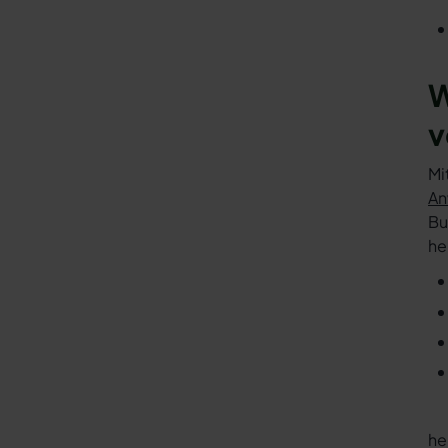
W
v
Mi
An
Bu
he
he