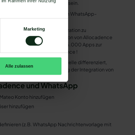
ie im Rahmen Ihrer Nutzung
nige Voraussetzungen erfüllt sein.
utzen. Mit dem herkömmlichen WhatsApp-
Marketing
e bereitstellen, um die Integration zu
sind in der Lage, eine Integration von Allocadence
k der Zapier Integration über 6.000 Apps zur
r ist natürlich auch Allocadence !
er der WhatsApp API Schnittstelle differenziert,
Alle zulassen
 Folgenden, wie die Einrichtung der Integration von
locadence und WhatsApp
d Mateo Konto hinzufügen
öser hinzufügen
 definieren (z.B. WhatsApp Nachrichtenvorlage mit