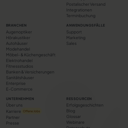
Postalischer Versand
Integrationen
Terminbuchung
BRANCHEN
ANWENDUNGSFÄLLE
Augenoptiker
Support
Hörakustiker
Marketing
Autohäuser
Sales
Modehandel
Möbel- & Küchengeschäft
Elektrohandel
Fitnessstudios
Banken & Versicherungen
Sanitätshäuser
Enterprise
E-Commerce
UNTERNEHMEN
RESSOURCEN
Über uns
Erfolgs­geschichten
Blog
Karriere
Offene Jobs
Glossar
Partner
Webinare
Presse
Datenschutz