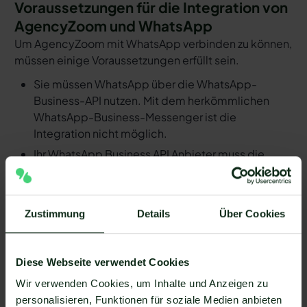
Voraussetzungen für die Integration von
AgencyZoom und WhatsApp
Um AgencyZoom mit WhatsApp verbinden zu können,
müssen einige Voraussetzungen erfüllt sein.
Sie müssen WhatsApp über die WhatsApp-
Business-API nutzen. Mit dem herkömmlichen
WhatsApp-Business-Messenger ist die
Integration nicht möglich.
Ihr WhatsApp Business API Anbieter muss die
nötige Software bereitstellen, um die Integration
zu ermöglichen. Längst nicht alle Anbieter der
WhatsApp API sind in der Lage, eine Integration
Zustimmung
Details
Über Cookies
von AgencyZoom und WhatsApp zu ermöglichen.
Mit Mateo stehen Ihnen dank der Zapier
Integration über 6.000 Apps zur Verfügung, die
Diese Webseite verwendet Cookies
Sie mit WhatsApp verbinden können. Darunter ist
Wir verwenden Cookies, um Inhalte und Anzeigen zu
natürlich auch AgencyZoom !
personalisieren, Funktionen für soziale Medien anbieten