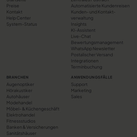
Preise
Automatisierte Kundenreisen
Kontakt
Kunden- und Kontakt­
Help Center
verwaltung
System-Status
Insights
KI-Assistent
Live-Chat
Bewertungs­management
WhatsApp Newsletter
Postalischer Versand
Integrationen
Terminbuchung
BRANCHEN
ANWENDUNGSFÄLLE
Augenoptiker
Support
Hörakustiker
Marketing
Autohäuser
Sales
Modehandel
Möbel- & Küchengeschäft
Elektrohandel
Fitnessstudios
Banken & Versicherungen
Sanitätshäuser