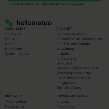
Ich akzeptiere die Datenschutzbestimmungen.
Footer
QUICK LINKS
PRODUKT
Startseite
Zentrales Postfach
Preise
Automatisierte Kundenreisen
Kontakt
Kunden- und Kontakt­
Help Center
verwaltung
System-Status
Insights
KI-Assistent
Live-Chat
Bewertungs­management
WhatsApp Newsletter
Postalischer Versand
Integrationen
Terminbuchung
BRANCHEN
ANWENDUNGSFÄLLE
Augenoptiker
Support
Hörakustiker
Marketing