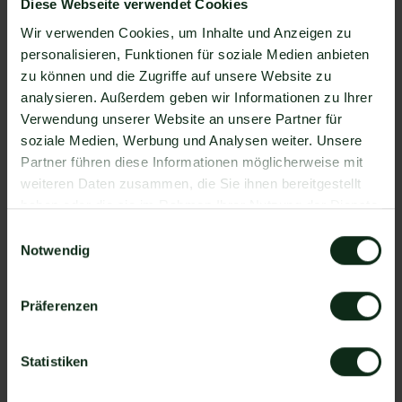
Diese Webseite verwendet Cookies
Verfügung, die Sie mit WhatsApp verbinden
können. Darunter ist natürlich auch Access
Wir verwenden Cookies, um Inhalte und Anzeigen zu
FastTrack360 !
personalisieren, Funktionen für soziale Medien anbieten
zu können und die Zugriffe auf unsere Website zu
Da der Einrichtungsprozess der Integration je nach
analysieren. Außerdem geben wir Informationen zu Ihrer
dem Anbieter der WhatsApp API Schnittstelle
Verwendung unserer Website an unsere Partner für
differenziert, gibt es keine allgemein gültige
soziale Medien, Werbung und Analysen weiter. Unsere
Anleitung. Wir zeigen Ihnen im Folgenden, wie die
Partner führen diese Informationen möglicherweise mit
Einrichtung der Integration von Access FastTrack360
weiteren Daten zusammen, die Sie ihnen bereitgestellt
und WhatsApp mit Mateo funktioniert.
haben oder die sie im Rahmen Ihrer Nutzung der Dienste
So funktioniert die Integration von
gesammelt haben.
Access FastTrack360 und WhatsApp
Einwilligungsauswahl
Notwendig
Schritt 1: Zapier Konto erstellen, Access
FastTrack360 Account und Mateo Konto
Präferenzen
hinzufügen
Schritt 2: Eine der Apps (Access FastTrack360
oder Mateo) als Auslöser hinzufügen
Statistiken
Schritt 3: Die andere App als Handlung